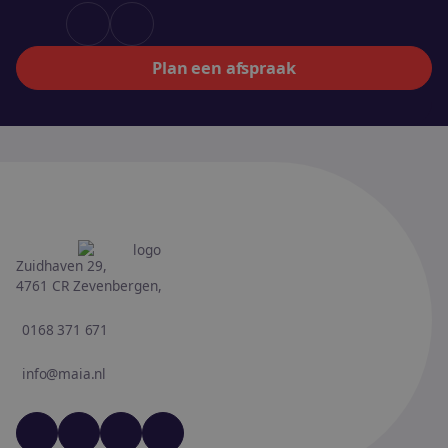
Plan een afspraak
Zuidhaven 29,
4761 CR Zevenbergen,
0168 371 671
info@maia.nl
YouTube
LinkedIn
Facebook
Instagram