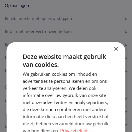
E-bikes
Oplossingen
Bekijk alle fietsen
Ik heb moeite met op- en afstappen
Ik wil met meer vertrouwen fietsen
Ik ben op zoek naar extra stabiliteit
×
Deze website maakt gebruik
Ik wil meer comfort en ontspanning
van cookies.
Ik wil weer samen kunnen fietsen
We gebruiken cookies om inhoud en
advertenties te personaliseren en om ons
Onze fietsen
verkeer te analyseren. We delen ook
informatie over uw gebruik van onze site
Driewielfietsen
met onze advertentie- en analysepartners,
die deze kunnen combineren met andere
Trikes
informatie die u aan hen heeft verstrekt of
die zij hebben verzameld door uw gebruik
Ligfietsen
van hun diensten.
Privacybeleid