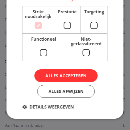
Tandems
Strikt
Prestatie
Targeting
noodzakelijk
Duofietsen
Lage instapfietsen
Functioneel
Niet-
geclassificeerd
E-bikes
Over Maia
Over ons
ALLES ACCEPTEREN
Ervaringen
ALLES AFWIJZEN
Nieuws
DETAILS WEERGEVEN
Mogelijkheden
Van Raam opstapdag