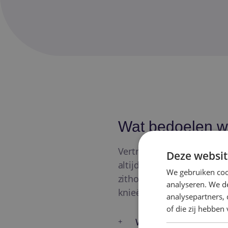
Wat bedoelen w
Vertrouwen is kunnen sta
Deze websit
altijd veilig kunnen stoppe
We gebruiken coo
zithouding, stuurbreedte,
analyseren. We de
knieën en energie.
analysepartners,
of die zij hebbe
Welke fiets past als 