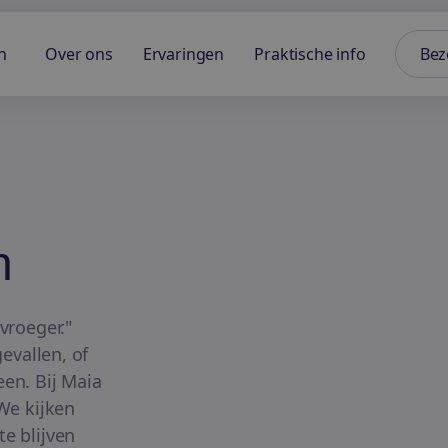
n
Over ons
Ervaringen
Praktische info
Bez
n
vroeger."
gevallen, of
en. Bij Maia
 We kijken
e blijven