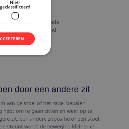
Niet-
geclassificeerd
epen op precies de goede
eft grip bij het overeind
egrolt tijdens het
ACCEPTEREN
ppen door een andere zit
m van de stoel of het zadel bepalen
g hebt om te gaan zitten en weer op te
ere zit, een andere zitpositie of een stoel
ndersteunt wordt de beweging kleiner en