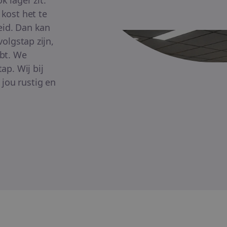
 lager zit.
 kost het te
eid. Dan kan
volgstap zijn,
ebt. We
ap. Wij bij
jou rustig en