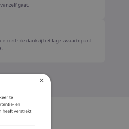
vanzelf gaat.
le controle dankzij het lage zwaartepunt
e.
×
keer te
tentie- en
 heeft verstrekt