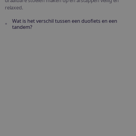
draaibare stoelen maken op en afstappen veilig en
relaxed.
Wat is het verschil tussen een duofiets en een
tandem?