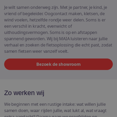
E-bikes
Je wilt samen onderweg zijn. Met je partner, je kind, je
vriend of begeleider. Oogcontact maken, kletsen, de
Bekijk alle fietsen
wind voelen, hetzelfde rondje weer delen. Soms is er
een verschil in kracht, evenwicht of
uithoudingsvermogen. Soms is op en afstappen
spannend geworden. Wij bij MAIA luisteren naar jullie
verhaal en zoeken de fietsoplossing die echt past, zodat
samen fietsen weer vanzelf voelt.
Bezoek de showroom
Zo werken wij
We beginnen met een rustige intake: wat willen jullie
samen doen, waar rijden jullie, wat lukt al, wat vraagt
extra aandacht? Daarna gaan we proefrijden op