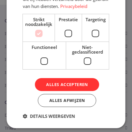
van hun diensten.
Privacybeleid
Strikt
Prestatie
Targeting
Oplossingen
noodzakelijk
Ik heb moeite met op- en afstappen
Ik wil met meer vertrouwen fietsen
Functioneel
Niet-
geclassificeerd
Ik ben op zoek naar extra stabiliteit
Ik wil meer comfort en ontspanning
ALLES ACCEPTEREN
Ik wil weer samen kunnen fietsen
ALLES AFWIJZEN
Onze fietsen
Driewielfietsen
DETAILS WEERGEVEN
Trikes