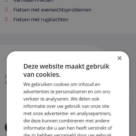
Fietsen met evenwichtsproblemen
Fietsen met rugklachten
×
Deze website maakt gebruik
van cookies.
Zuidhaven 29,
4761 CR Zevenbergen,
We gebruiken cookies om inhoud en
advertenties te personaliseren en om ons
0168 371 671
verkeer te analyseren. We delen ook
informatie over uw gebruik van onze site
info@maia.nl
met onze advertentie- en analysepartners,
die deze kunnen combineren met andere
informatie die u aan hen heeft verstrekt of
YouTube
LinkedIn
Facebook
Instagram
die zij hebben verzameld door uw gebruik