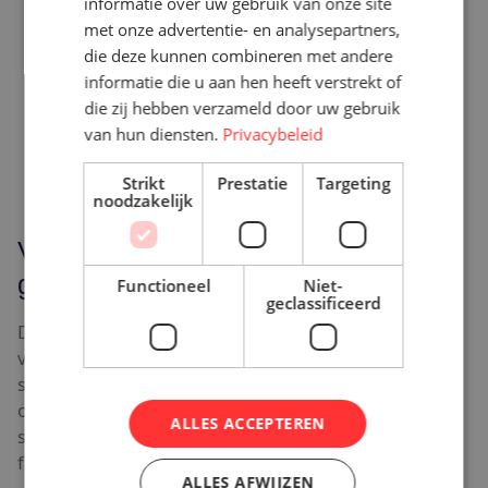
informatie over uw gebruik van onze site
met onze advertentie- en analysepartners,
die deze kunnen combineren met andere
informatie die u aan hen heeft verstrekt of
die zij hebben verzameld door uw gebruik
van hun diensten.
Privacybeleid
Strikt
Prestatie
Targeting
noodzakelijk
Voor wie is de Kettwiesel ONE UP
geschikt?
Functioneel
Niet-
geclassificeerd
De Kettwiesel ONE UP past goed bij mensen die de
voordelen van een trike zoeken, maar niet te laag of te
sportief willen zitten. Dat kan prettig zijn als je meer
overzicht wilt in het verkeer, als je graag een duidelijke
ALLES ACCEPTEREN
stuurpositie hebt of als je overstapt vanaf een gewone
fiets en het stuurgevoel herkenbaar wilt houden.
ALLES AFWIJZEN