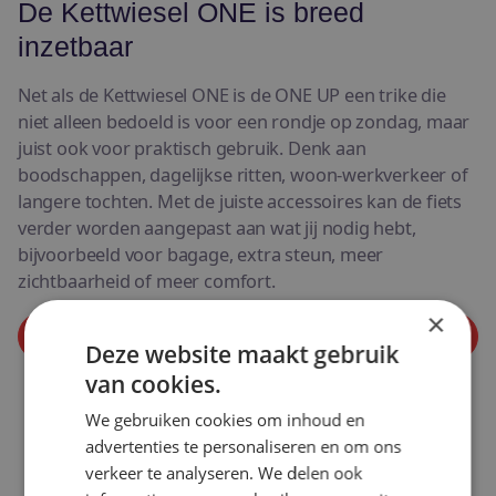
De Kettwiesel ONE is breed
inzetbaar
Net als de Kettwiesel ONE is de ONE UP een trike die
niet alleen bedoeld is voor een rondje op zondag, maar
juist ook voor praktisch gebruik. Denk aan
boodschappen, dagelijkse ritten, woon-werkverkeer of
langere tochten. Met de juiste accessoires kan de fiets
verder worden aangepast aan wat jij nodig hebt,
bijvoorbeeld voor bagage, extra steun, meer
zichtbaarheid of meer comfort.
×
Maak een afspraak voor een proefrit
Deze website maakt gebruik
van cookies.
We gebruiken cookies om inhoud en
advertenties te personaliseren en om ons
verkeer te analyseren. We delen ook