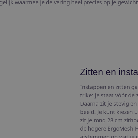
lijk waarmee je de vering heel precies op je gewich
Zitten en ins
Instappen en zitten ga
trike: je staat vóór de
Daarna zit je stevig en
beeld. Je kunt kiezen 
zit je rond 28 cm zit
de hogere ErgoMesh H
afstemmen op wat jij pr