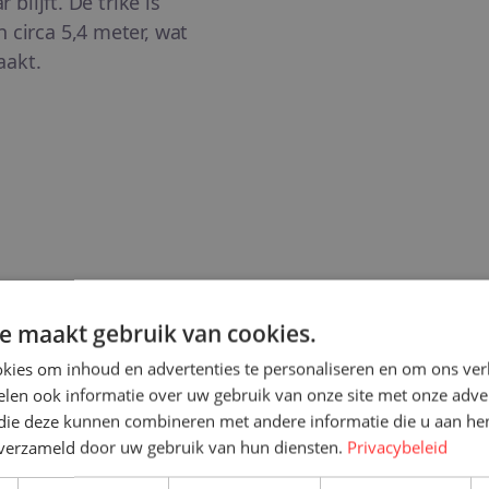
blijft. De trike is
 circa 5,4 meter, wat
aakt.
e maakt gebruik van cookies.
kies om inhoud en advertenties te personaliseren en om ons ver
Bagage en dag
len ook informatie over uw gebruik van onze site met onze adver
 die deze kunnen combineren met andere informatie die u aan hen
Ga je met bagage op pa
n verzameld door uw gebruik van hun diensten.
Privacybeleid
element. Je kunt veel