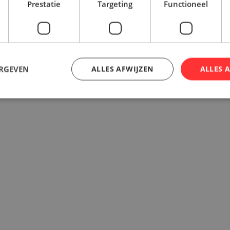
met een achterdrager i
Prestatie
Targeting
Functioneel
fietstassen. Spatbor
bij het idee van comfor
draagvermogen is maxi
gewicht start rond 16,
ERGEVEN
ALLES AFWIJZEN
ALLES 