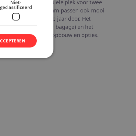
s er een stevige, stabiele plek voor twee
Niet-
geclassificeerd
den en banden tot 50 mm passen ook mooi
tabel toeren, het hele jaar door. Het
maal 150 kg (rijder + bagage) en het
9 kg, afhankelijk van opbouw en opties.
ACCEPTEREN