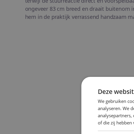
terwijl de stuurreactie direct en voorspelbaar 
ongeveer 83 cm breed en draait buitenom in
hem in de praktijk verrassend handzaam m
Deze websit
We gebruiken coo
analyseren. We de
analysepartners,
of die zij hebbe