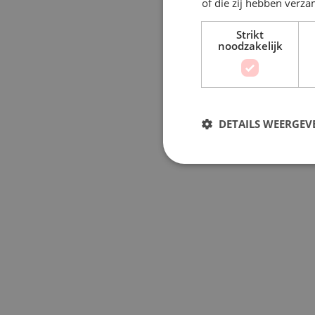
of die zij hebben verz
Strikt
noodzakelijk
DETAILS WEERGEV