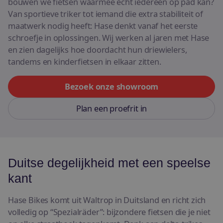
bouwen we fietsen waarmee écht iedereen op pad kan?
E-bikes
Van sportieve triker tot iemand die extra stabiliteit of
maatwerk nodig heeft: Hase denkt vanaf het eerste
Bekijk alle fietsen
schroefje in oplossingen. Wij werken al jaren met Hase
en zien dagelijks hoe doordacht hun driewielers,
tandems en kinderfietsen in elkaar zitten.
Bezoek onze showroom
Plan een proefrit in
Duitse degelijkheid met een speelse
kant
Hase Bikes komt uit Waltrop in Duitsland en richt zich
volledig op “Spezialräder”: bijzondere fietsen die je niet